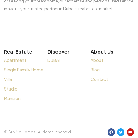
or seeking your dream home, our expertise and personalized service
make us your trusted partner in Dubai's real estate market.
Real Estate
Discover
About Us
Apartment
DUBAI
About
Single Family Home
Blog
Villa
Contact
Studio
Mansion
© Buy Me Homes- All rights reserved