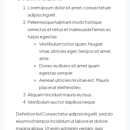
Lorem ipsum dolor sit amet, consectetuer
adipiscing elit.
Pellentesque habitant morbi tristique
senectus et netus et malesuada fames ac
turpis egestas.
Vestibulum tortor quam, feugiat
vitae, ultricies eget, tempor sit amet,
ante.
Donec eu libero sit amet quam
egestas semper.
Aenean ultricies mi vitae est. Mauris
placerat eleifend leo.
Aliquam tincidunt mauris eu risus.
Vestibulum auctor dapibus neque.
Definition listConsectetur adipisicing elit, sed do
eiusmod tempor incididunt ut labore et dolore
magna aliqua. Ut enim ad minim veniam, quis