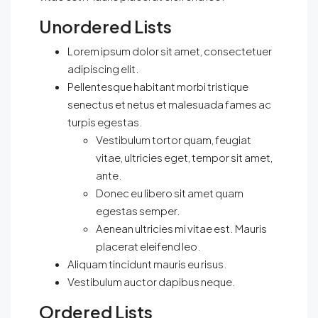
Unordered Lists
Lorem ipsum dolor sit amet, consectetuer
adipiscing elit.
Pellentesque habitant morbi tristique
senectus et netus et malesuada fames ac
turpis egestas.
Vestibulum tortor quam, feugiat
vitae, ultricies eget, tempor sit amet,
ante.
Donec eu libero sit amet quam
egestas semper.
Aenean ultricies mi vitae est. Mauris
placerat eleifend leo.
Aliquam tincidunt mauris eu risus.
Vestibulum auctor dapibus neque.
Ordered Lists