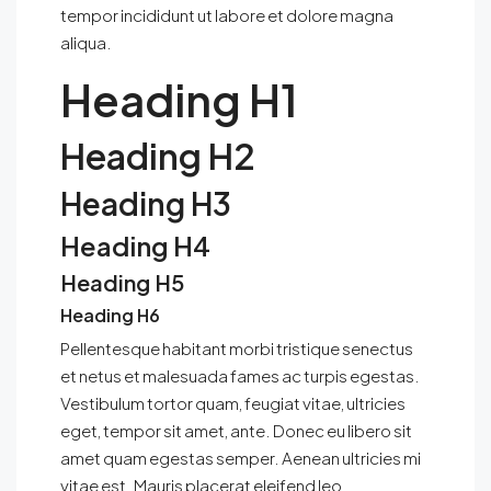
tempor incididunt ut labore et dolore magna
aliqua.
Heading H1
Heading H2
Heading H3
Heading H4
Heading H5
Heading H6
Pellentesque habitant morbi tristique senectus
et netus et malesuada fames ac turpis egestas.
Vestibulum tortor quam, feugiat vitae, ultricies
eget, tempor sit amet, ante. Donec eu libero sit
amet quam egestas semper. Aenean ultricies mi
vitae est. Mauris placerat eleifend leo.