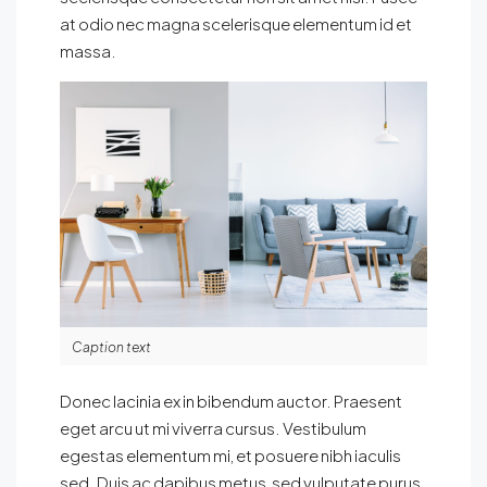
at odio nec magna scelerisque elementum id et
massa.
Caption text
Donec lacinia ex in bibendum auctor. Praesent
eget arcu ut mi viverra cursus. Vestibulum
egestas elementum mi, et posuere nibh iaculis
sed. Duis ac dapibus metus, sed vulputate purus