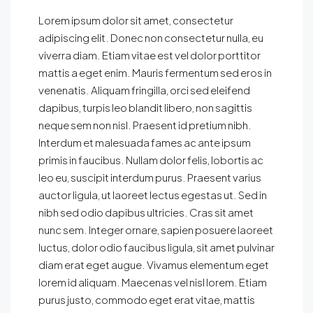
Lorem ipsum dolor sit amet, consectetur
adipiscing elit. Donec non consectetur nulla, eu
viverra diam. Etiam vitae est vel dolor porttitor
mattis a eget enim. Mauris fermentum sed eros in
venenatis. Aliquam fringilla, orci sed eleifend
dapibus, turpis leo blandit libero, non sagittis
neque sem non nisl. Praesent id pretium nibh.
Interdum et malesuada fames ac ante ipsum
primis in faucibus. Nullam dolor felis, lobortis ac
leo eu, suscipit interdum purus. Praesent varius
auctor ligula, ut laoreet lectus egestas ut. Sed in
nibh sed odio dapibus ultricies. Cras sit amet
nunc sem. Integer ornare, sapien posuere laoreet
luctus, dolor odio faucibus ligula, sit amet pulvinar
diam erat eget augue. Vivamus elementum eget
lorem id aliquam. Maecenas vel nisl lorem. Etiam
purus justo, commodo eget erat vitae, mattis