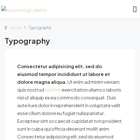
Home
Typography
Typography
Consectetur adipisicing elit, sed do
eiusmod tempor incididunt ut labore et
dolore magna aliqua.
Ut enim ad minim veniam,
quis nostrud
text link
exercitation ullamco laboris
nisi ut aliquip ex ea commodo consequat. Duis
aute irure dolor in reprehenderit in voluptate velit
esse cillum dolore eu fugiat nulla pariatur.
Excepteur sint occaecat cupidatat non proident,
sunt in culpa qui officia deserunt mollit anim.
Consectetur adipisicing elit, sed do eiusmod