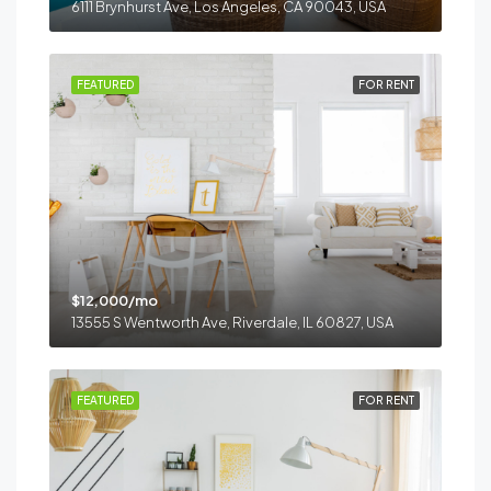
6111 Brynhurst Ave, Los Angeles, CA 90043, USA
FEATURED
FOR RENT
$12,000/mo
13555 S Wentworth Ave, Riverdale, IL 60827, USA
FEATURED
FOR RENT